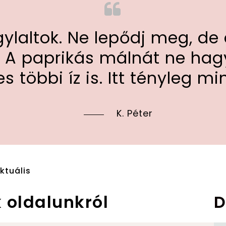
laltok. Ne lepődj meg, de a
 paprikás málnát ne hagyd 
 többi íz is. Itt tényleg mi
K. Péter
ktuális
 oldalunkról
D