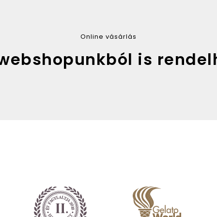
94
3
8
View on Facebook
Online vásárlás
webshopunkból is rendel
 NYUSZIPOPSI
i Damniczki
192
4
8
View on Facebook
 csapatban?