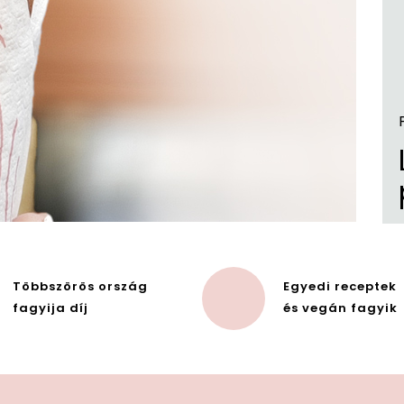
Többszörös ország
Egyedi receptek
fagyija díj
és vegán fagyik