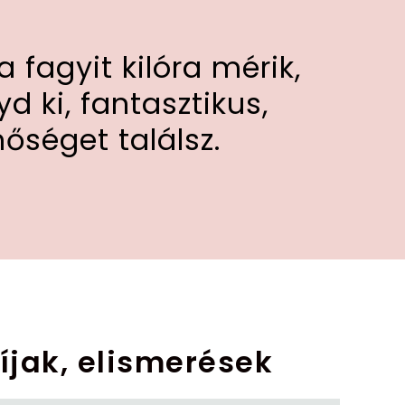
 fagyit kilóra mérik,
ki, fantasztikus,
c
nőséget találsz.
íjak, elismerések