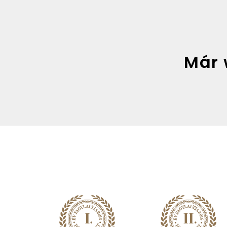
Damniczki Cukrászda
2 weeks ago
Már 
Damniczki Cukrászda
Elkészítettük húsvétra a málnás-fehércsokis
sütit
Limitált mennyiségben elérhető a Rózsa utca
cukrászdában a húsvéti hosszú hétvégén.
#reels
#h
úsvét
#s
ütemény
#damniczki
Damniczki Cukrászda
3 weeks ago
Szeretnél velünk fagyit készíteni egy fiatal