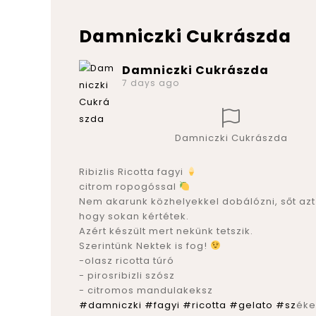
Damniczki Cukrászda
Damniczki Cukrászda
7 days ago
Damniczki Cukrászda
Ribizlis Ricotta fagyi
citrom ropogóssal
Nem akarunk közhelyekkel dobálózni, sőt azt 
hogy sokan kértétek.
Azért készült mert nekünk tetszik.
Szerintünk Nektek is fog!
-olasz ricotta túró
- pirosribizli szósz
- citromos mandulakeksz
#damniczki
#fagyi
#ricotta
#gelato
#sz
éke