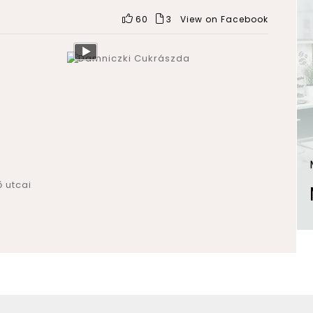
60
3
View on Facebook
 utcai
t?
damniczki