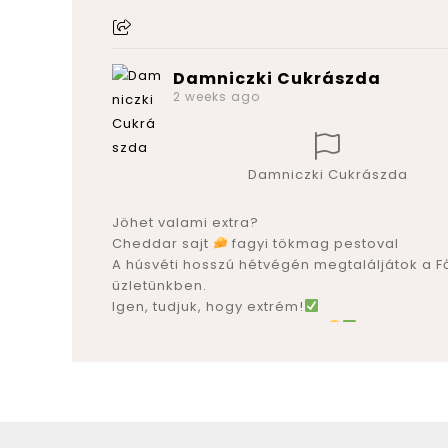
Damniczki Cukrászda
2 weeks ago
Damniczki Cukrászda
Jöhet valami extra?
Cheddar sajt
fagyi tökmag pestoval
A húsvéti hosszú hétvégén megtaláljátok a Fő
üzletünkben.
Igen, tudjuk, hogy extrém!
Igen, van normális fagyink is
Bevállalós vagy?
Meg mered kóstolni a különlegesebb fagyika
Írd meg kommentben!
#extr
émfagyi
#k
ülönlegesfagyi
#cheddar
#