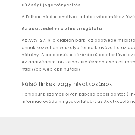
Bírósági jogérvényesítés
A Felhasználó személyes adatok védelméhez fűződ
Az adatvédelmi biztos vizsgálata
Az Avtv. 27. §-a alapján bárki az adatvédelmi bi
annak közvetlen veszélye fennáll, kivéve ha az ad
hátrány. A bejelentőt a közérdekű bejelentővel az
Az adatvédelmi biztoshoz illetékmentesen és forma
http://abiweb.obh.hu/abi/
Külső linkek vagy hivatkozások
Honlapunk számos olyan kapcsolódási pontot (linke
információvédelmi gyakorlatáért az Adatkezelő ne