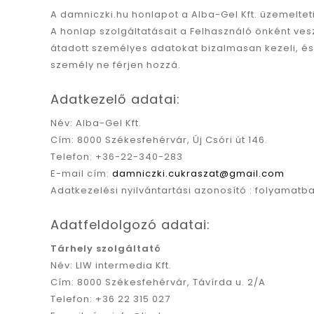
A damniczki.hu honlapot a Alba-Gel Kft. üzemeltet
A honlap szolgáltatásait a Felhasználó önként ve
átadott személyes adatokat bizalmasan kezeli, és
személy ne férjen hozzá.
Adatkezelő adatai:
Név: Alba-Gel Kft.
Cím: 8000 Székesfehérvár, Új Csóri út 146.
Telefon: +36-22-340-283
E-mail cím:
damniczki.cukraszat@gmail.com
Adatkezelési nyilvántartási azonosító : folyamatb
Adatfeldolgozó adatai:
Tárhely szolgáltató
Név: LIW intermedia Kft.
Cím: 8000 Székesfehérvár, Távírda u. 2/A
Telefon: +36 22 315 027