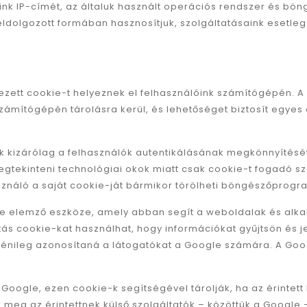
nk IP-címét, az általuk használt operációs rendszer és bö
feldolgozott formában hasznosítjuk, szolgáltatásaink esetleg
zett cookie-t helyeznek el felhasználóink számítógépén. A c
zámítógépén tárolásra kerül, és lehetőséget biztosít egyes
 kizárólag a felhasználók autentikálásának megkönnyítését 
megtekinteni technológiai okok miatt csak cookie-t fogadó 
áló a saját cookie-ját bármikor törölheti böngészőprogra
ogle elemző eszköze, amely abban segít a weboldalak és al
tás cookie-kat használhat, hogy információkat gyűjtsön és 
yénileg azonosítaná a látogatókat a Google számára. A Googl
a Google, ezen cookie-k segítségével tárolják, ha az érintett
 meg az érintettnek külső szolgáltatók – közöttük a Google –