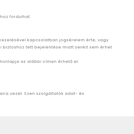
oz fordulhat.
k kezelésével kapcsolatban jogsérelem érte, vagy
 biztoshoz tett bejelentése miatt senkit sem érhet
honlapja az alábbi címen érhető el:
ira vezet. Ezen szolgáltatók adat- és