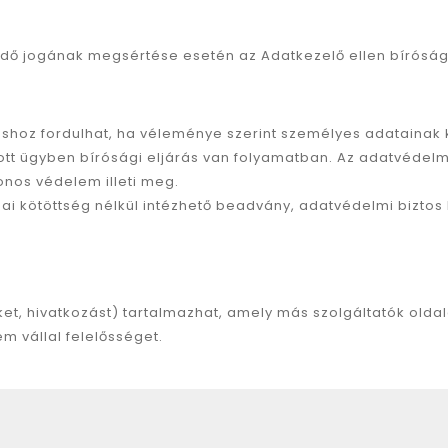
ő jogának megsértése esetén az Adatkezelő ellen bíróságh
ztoshoz fordulhat, ha véleménye szerint személyes adataina
ott ügyben bírósági eljárás van folyamatban. Az adatvédelmi
onos védelem illeti meg.
i kötöttség nélkül intézhető beadvány, adatvédelmi biztos 
t, hivatkozást) tartalmazhat, amely más szolgáltatók oldala
m vállal felelősséget.