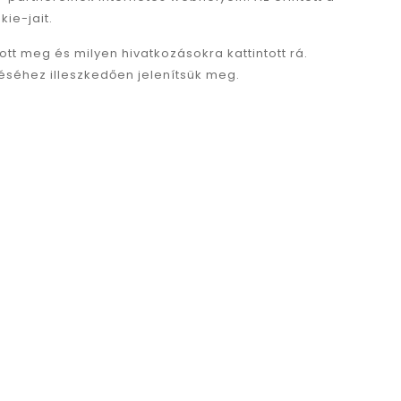
ie-jait.
tott meg és milyen hivatkozásokra kattintott rá.
déséhez illeszkedően jelenítsük meg.