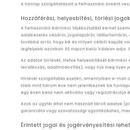
A honlap szolgáltatásait a Felhasználó önként ves
Hozzáférési, helyesbítési, törlési jogo
A Felhasználó bármikor tájékoztatást kérhet szemé
adatkezelés céljáról, jogalapjáról, időtartamáról
továbbá arról, hogy kik és milyen célból kapják v
legfeljebb azonban 30 napon belül írásban adja. A
Az adatok törlését, illetve helyesbítését bármikor 
leiratkozás, adatmódosítás), vagy írja meg ilyen 
Hírlevél szolgáltatás esetén, amennyiben e-mail cí
több mint három éve nem jelentkeznek be honlapunkr
egy éven belül nem aktiválta vagy regisztrációja 
Azok az ügyfél által nem használt tárolt adatok 
garanciális vagy szavatossági ügyintézéshez, max
Érintett jogai és jogérvényesítési leh