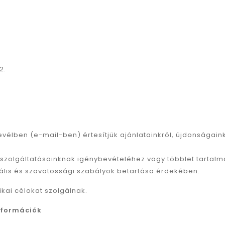
2.
rlevélben (e-mail-ben) értesítjük ajánlatainkról, újdonságaink
etszolgáltatásainknak igénybevételéhez vagy többlet tarta
iális és szavatossági szabályok betartása érdekében.
ikai célokat szolgálnak.
nformációk