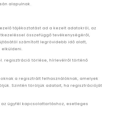
ásán alapulnak.
zelő tájékoztatást ad a kezelt adatokról, az
datkezeléssel összefüggő tevékenységéről,
tásától számított legrövidebb idő alatt,
 elküldeni.
 regisztráció törlése, hírlevélről történő
Azoknak a regisztrált felhasználóknak, amelyek
k. Szintén töröljük adatait, ha regisztrációját
 az ügyfél kapcsolattartáshoz, esetleges