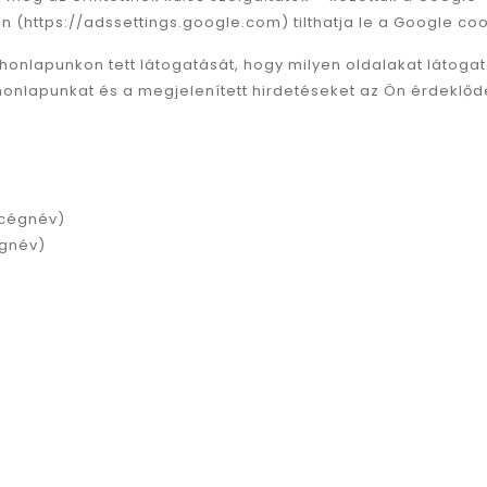
 (https://adssettings.google.com) tilthatja le a Google cook
 a honlapunkon tett látogatását, hogy milyen oldalakat látoga
 honlapunkat és a megjelenített hirdetéseket az Ön érdeklő
 cégnév)
égnév)