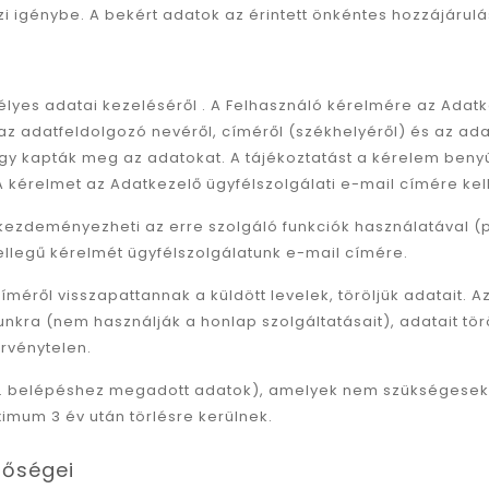
zi igénybe. A bekért adatok az érintett önkéntes hozzájárul
k
lyes adatai kezeléséről . A Felhasználó kérelmére az Adatke
, az adatfeldolgozó nevéről, címéről (székhelyéről) és az a
agy kapták meg az adatokat. A tájékoztatást a kérelem benyúj
 kérelmet az Adatkezelő ügyfélszolgálati e-mail címére kell
kezdeményezheti az erre szolgáló funkciók használatával (pl.
jellegű kérelmét ügyfélszolgálatunk e-mail címére.
méről visszapattannak a küldött levelek, töröljük adatait. 
a (nem használják a honlap szolgáltatásait), adatait töröljü
érvénytelen.
(pl. belépéshez megadott adatok), amelyek nem szükségesek
imum 3 év után törlésre kerülnek.
etőségei