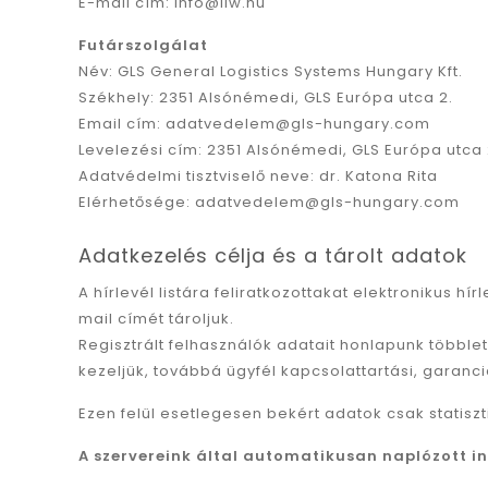
E-mail cím: info@liw.hu
Futárszolgálat
Név: GLS General Logistics Systems Hungary Kft.
Székhely: 2351 Alsónémedi, GLS Európa utca 2.
Email cím: adatvedelem@gls-hungary.com
Levelezési cím: 2351 Alsónémedi, GLS Európa utca 
Adatvédelmi tisztviselő neve: dr. Katona Rita
Elérhetősége: adatvedelem@gls-hungary.com
Adatkezelés célja és a tárolt adatok
A hírlevél listára feliratkozottakat elektronikus hí
mail címét tároljuk.
Regisztrált felhasználók adatait honlapunk többl
kezeljük, továbbá ügyfél kapcsolattartási, garanc
Ezen felül esetlegesen bekért adatok csak statiszt
A szervereink által automatikusan naplózott i