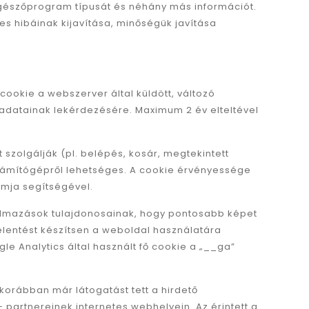
ngészőprogram típusát és néhány más információt.
es hibáinak kijavítása, minőségük javítása
ookie a webszerver által küldött, változó
 adatainak lekérdezésére. Maximum 2 év elteltével
szolgálják (pl. belépés, kosár, megtekintett
számítógépről lehetséges. A cookie érvényessége
mja segítségével.
kalmazások tulajdonosainak, hogy pontosabb képet
jelentést készítsen a weboldal használatára
e Analytics által használt fő cookie a „__ga”
 korábban már látogatást tett a hirdető
 partnereinek internetes webhelyein. Az érintett a