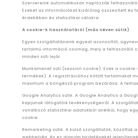
Szervereink automatikusan naplózzák felhasználói
Ezeket az információkat kizárólag összesített és 
érdekében és statisztikai célokra.
A cookie-k használatáról (más néven sütik)
Egyes szolgáltatásaink egyedi azonosítót, úgyneve
tartalmú információ csomag, mely a felhasználó s
minden süti lejár.
Munkamenet süti (session cookie): Ezek a cookie-k
termékek). A regisztrációhoz kötött tartalmakat 
maximum a böngésző program bezárása. A felhaszn
Google Analytics sütik: A Google Analytics a Go
kapjanak látogatóik tevékenységeiről. A szolgálta
vonatkozó statisztikai adatokból anélkül, hogy eg
cookie.
Remarketing sütik: A külső szolgáltatók, közöttük 
webhelyén, és ez alapján hirdetéseket jelenítenek