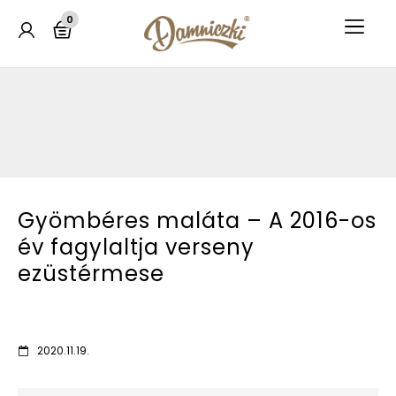
0
Gyömbéres maláta – A 2016-os
év fagylaltja verseny
ezüstérmese
2020.11.19.