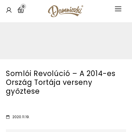
0
Somlói Revolúció – A 2014-es
Ország Tortája verseny
győztese
2020.11.19.