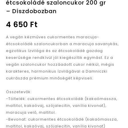
étcsokoládé szaloncukor 200 gr
fehércsokoládés málna
szaloncukor - 100 gr
– Díszdobozban
szaloncukor 200 gr -
Díszdobozban
4 650
Ft
A vegán kézműves cukormentes maracuja-
étcsokoládé szaloncukorban a maracuja savanykás,
egzotikus ízvilága és az étcsokoládé gazdag
keserűsége rendkívül jól kiegészítik egymást. Ez a
vegán szaloncukor hozzáadott cukor nélkül, mégis
karakteres, harmonikus ízvilágával a Damniczki
cukrászda prémium minőségét képviseli.
.
Összetevők:
-Töltelék: cukormentes étcsokoládé (kakaómassza,
maltitol, kakaóvaj, szójalecitin, vanília kivonat),
maracuja velő, maltitol.
-Bevonat: cukormentes étcsokoládé (kakaómassza,
maltitol, kakaóvaj, szójalecitin, vanília kivonat)