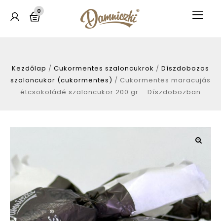
0
Kezdőlap
/
Cukormentes szaloncukrok
/
Díszdobozos
szaloncukor (cukormentes)
/
Cukormentes maracujás
étcsokoládé szaloncukor 200 gr – Díszdobozban