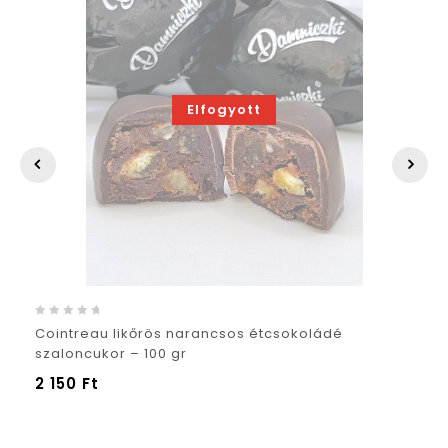
Elfogyott
0
Cointreau likőrös narancsos étcsokoládé
out
szaloncukor – 100 gr
of
2 150
Ft
5