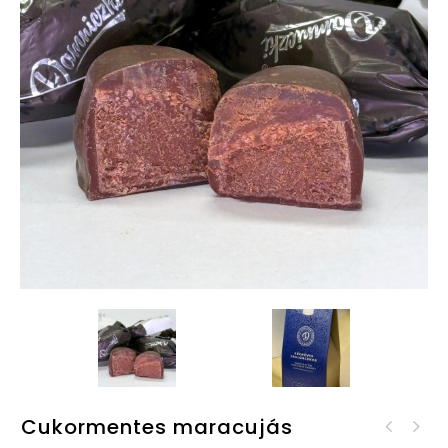
Cukormentes maracujás
Cukormentes maracujás
Cukormentes
étcsokoládé