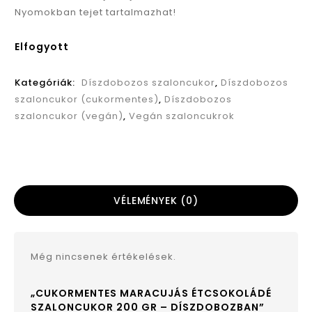
Nyomokban tejet tartalmazhat!
Elfogyott
Kategóriák:
Díszdobozos szaloncukor
,
Díszdobozos
szaloncukor (cukormentes)
,
Díszdobozos
szaloncukor (vegán)
,
Vegán szaloncukrok
VÉLEMÉNYEK (0)
Még nincsenek értékelések.
„CUKORMENTES MARACUJÁS ÉTCSOKOLÁDÉ
SZALONCUKOR 200 GR – DÍSZDOBOZBAN”