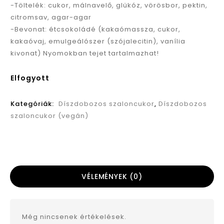
-Töltelék: cukor, málnavelő, glükóz, vörösbor, pektin,
citromsav, agar-agar
-Bevonat: étcsokoládé (kakaómassza, cukor,
kakaóvaj, emulgeálószer (szójalecitin), vanília
kivonat) Nyomokban tejet tartalmazhat!
Elfogyott
Kategóriák:
Díszdobozos szaloncukor
,
Díszdobozos
szaloncukor (vegán)
VÉLEMÉNYEK (0)
Még nincsenek értékelések.