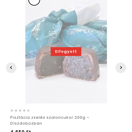
Elfogyott
0
Pisztácia zselés szaloncukor 200g –
out
Díszdobozban
of
5