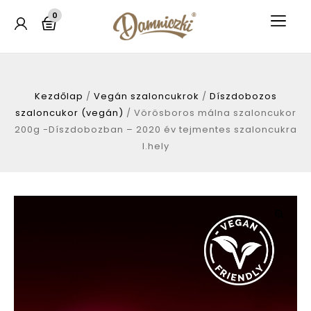
0
Kezdőlap
/
Vegán szaloncukrok
/
Díszdobozos
szaloncukor (vegán)
/
Vörösboros málna szaloncukor
200g -Díszdobozban – 2020 év tejmentes szaloncukra
I.hely