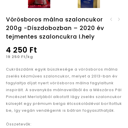
Vörösboros málna szaloncukor
Mézes tejcsokoládé
200g -Díszdobozban – 2020 év
Pisztácia zselés
tonkababbal 100gr
szaloncukor 100gr
tejmentes szaloncukra I.hely
4 250
Ft
19 250
Ft
/kg
Cukrászdánk egyik büszkesége a vörösboros málna
zselés kézműves szaloncukor, melyet a 2013-ban év
fagylaltja díjat nyert vörösboros málna fagylaltunk
inspirált. A savanykás málnavelőből és a Mészáros Pál
Pincészet Merlotjából alkotott lágy zselés szaloncukor
külsejét egy prémium belga étcsokoládéval borítottuk
be, így vegán vendégeink is bátran fogyaszthatják.
.
Összetevők: